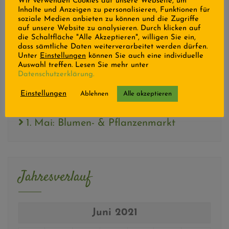
Wir verwenden Cookies auf unsere Webseite, um
Inhalte und Anzeigen zu personalisieren, Funktionen für
Neueste Beiträge
soziale Medien anbieten zu können und die Zugriffe
auf unsere Website zu analysieren. Durch klicken auf
die Schaltfläche "Alle Akzeptieren", willigen Sie ein,
dass sämtliche Daten weiterverarbeitet werden dürfen.
Unter
Einstellungen
können Sie auch eine individuelle
Keine Neuigkeiten mehr verpassen?
Auswahl treffen. Lesen Sie mehr unter
Datenschutzerklärung.
Einstellungen
Ablehnen
Alle akzeptieren
12.05 – Muttertag
1. Mai: Blumen- & Pflanzenmarkt
Jahresverlauf
Juni 2021